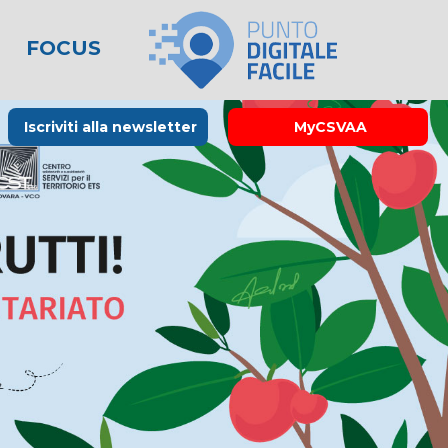
FOCUS
le
lo spreco
one
Rubrica La Stampa
Modulistica
Links utili
Iscriviti alla newsletter
MyCSVAA