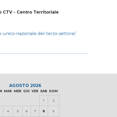
to CTV - Centro Territoriale
o-unico-nazionale-del-terzo-settore/
AGOSTO 2026
N
MAR
MER
GIO
VER
SAB
DOM
1
2
4
5
6
7
8
9