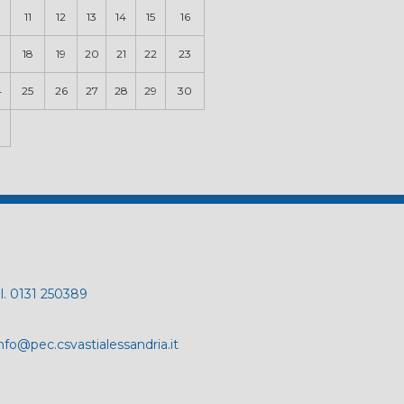
0
11
12
13
14
15
16
18
19
20
21
22
23
4
25
26
27
28
29
30
el. 0131 250389
nfo@pec.csvastialessandria.it