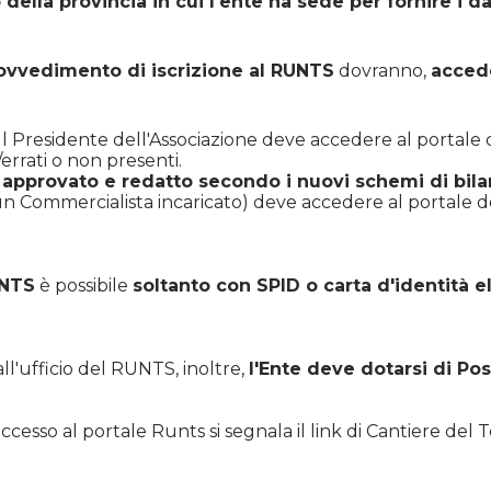
 della provincia in cui l'ente ha sede per fornire i d
rovvedimento di iscrizione al RUNTS
dovranno,
acced
Il Presidente dell'Associazione deve accedere al portale de
/errati o non presenti.
- approvato e redatto secondo i nuovi schemi di bila
un Commercialista incaricato) deve accedere al portale ded
UNTS
è possibile
soltanto con SPID o carta d'identità el
ll'ufficio del RUNTS, inoltre,
l'Ente deve dotarsi di Pos
ccesso al portale Runts si segnala il link di Cantiere del 