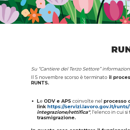
RUN
Su “Cantiere del Terzo Settore” informazioni
Il 5 novembre scorso è terminato
il proces
RUNTS.
L
e
ODV e APS
coinvolte nel
processo d
link
https://servizi.lavoro.gov.it/runts/
integrazione/rettifica"
,
l'elenco
in cui s
trasmigrazione.