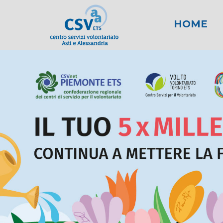
HOME
News
Area fiscale
Attività per gli E
News AL
Area l
New