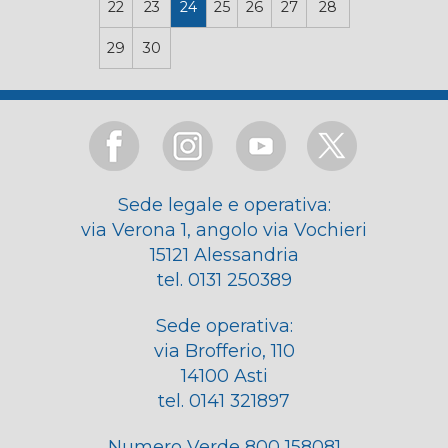
22
23
24
25
26
27
28
29
30
Sede legale e operativa:
via Verona 1, angolo via Vochieri
15121 Alessandria
tel. 0131 250389
Sede operativa:
via Brofferio, 110
14100 Asti
tel. 0141 321897
Numero Verde 800 158081