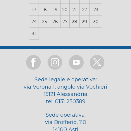
17
18
19
20
21
22
23
24
25
26
27
28
29
30
31
Sede legale e operativa:
via Verona 1, angolo via Vochieri
15121 Alessandria
tel. 0131 250389
Sede operativa:
via Brofferio, 110
14100 Asti