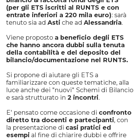
bilancio & raccolta fondi degli ETS"
(per gli ETS iscritti al RUNTS e con
entrate inferiori a 220 mila euro)
: sarà
tenuto sia ad
Asti
che ad
Alessandria
.
Viene proposto
a beneficio degli ETS
che hanno ancora dubbi sulla tenuta
della contabilità e del deposito del
bilancio/documentazione nel RUNTS.
Si propone di aiutare gli ETS a
familiarizzare con queste tematiche, alla
luce anche dei "nuovi" Schemi di Bilancio
e sarà strutturato in
2 incontri
.
E' pensato come occasione di
confronto
diretto tra docenti e partecipanti
, con
la presentazione di
casi pratici ed
esempi
al fine di chiarire dubbi e offrire