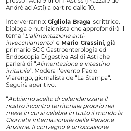
presso l'Aula 5 di Uni-Astiss (Piazzale de
Andrè ad Asti) a partire dalle 10.
Interverranno:
Gigliola Braga
, scrittrice,
biologa e nutrizionista che approfondirà il
tema "
L'alimentazione anti-
invecchiamento
" e
Mario Grassini
, già
primario SOC Gastroenterologia ed
Endoscopia Digestiva Asl di Asti che
parlerà di "
Alimentazione e intestino
irritabile
". Modera l'evento Paolo
Viarengo, giornalista de "La Stampa".
Seguirà aperitivo.
"
Abbiamo scelto di calendarizzare il
nostro incontro territoriale proprio nel
mese in cui si celebra in tutto il mondo la
Giornata Internazionale delle Persone
Anziane. Il convegno è un'occasione