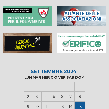
SETTEMBRE 2024
LUN
MAR
MER
GIO
VER
SAB
DOM
1
2
3
4
5
6
7
8
9
10
11
12
13
14
15