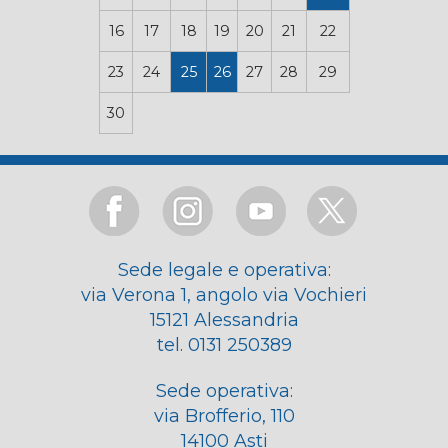
16
17
18
19
20
21
22
23
24
25
26
27
28
29
30
Sede legale e operativa:
via Verona 1, angolo via Vochieri
15121 Alessandria
tel. 0131 250389
Sede operativa:
via Brofferio, 110
14100 Asti