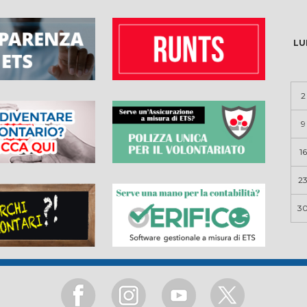
LU
2
9
16
2
3