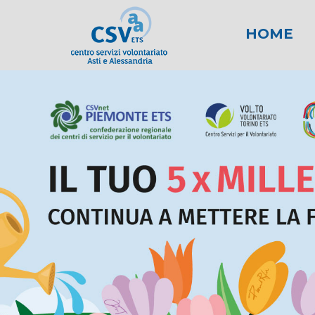
HOME
News
Area fiscale
Attività per gli E
News AL
Area l
New