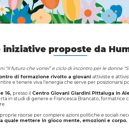
 iniziative proposte da Hu
i “Il futuro che vorrei” e ciclo di incontro per le donne “S
ontro di formazione rivolto a giovani
attiviste e atti
ntire e tenere viva l'energia che serve per posizionarsi 
le 16,
presso il
Centro Giovani Giardini Pittaluga in Al
erta in studi di genere e Francesca Brancato, formatrice 
re.
proprie risorse per compiere azioni politiche e sociali n
la quale mettere in gioco mente, emozioni e corpo.