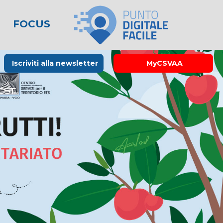
FOCUS
le
lo spreco
one
Rubrica La Stampa
Modulistica
Links utili
Iscriviti alla newsletter
MyCSVAA