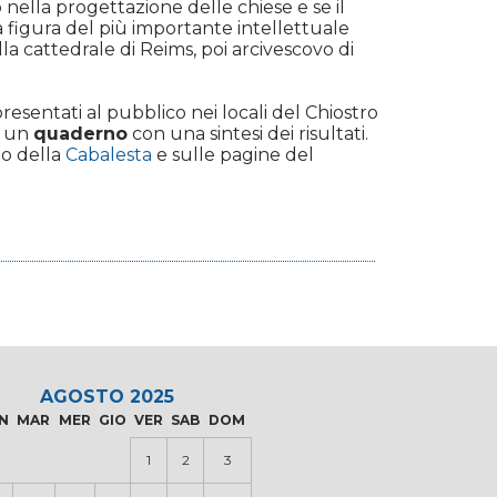
lla progettazione delle chiese e se il
a figura del più importante intellettuale
lla cattedrale di Reims, poi arcivescovo di
presentati al pubblico nei locali del Chiostro
o un
quaderno
con una sintesi dei risultati.
to della
Cabalesta
e sulle pagine del
AGOSTO 2025
N
MAR
MER
GIO
VER
SAB
DOM
1
2
3