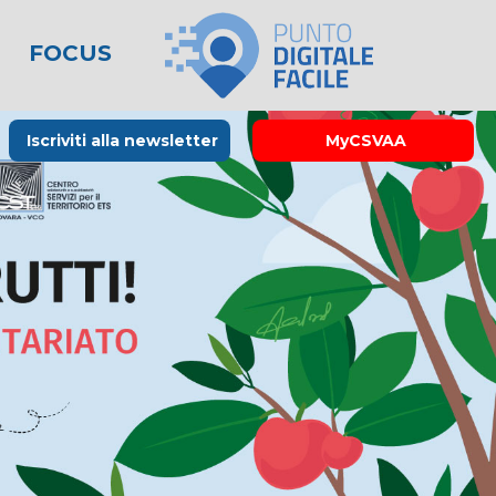
FOCUS
le
lo spreco
one
Rubrica La Stampa
Modulistica
Links utili
Iscriviti alla newsletter
MyCSVAA