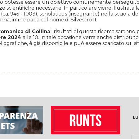
 potesse essere un obiettivo comunemente perseguito ne
scientifiche necessarie. In particolare viene illustrata l
 (ca. 945 - 1003), scholaticus (insegnante) nella scuola de
na, infine papa col nome di Silvestro II.
Romanica di Collina
i risultati di questa ricerca saranno 
bre 2024
alle 10. In tale occasione verrà anche distribuit
liografiche, è già disponibile e può essere scaricato sul si
LU