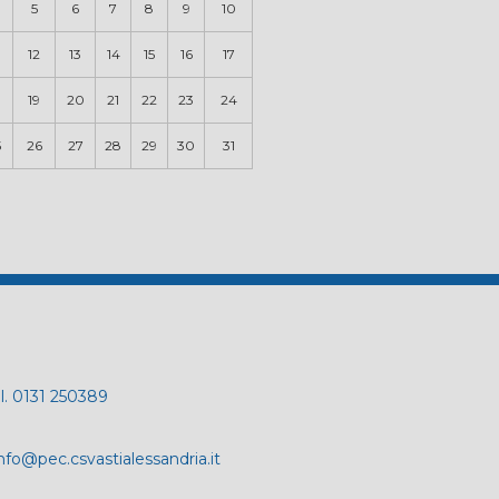
5
6
7
8
9
10
12
13
14
15
16
17
19
20
21
22
23
24
5
26
27
28
29
30
31
el. 0131 250389
nfo@pec.csvastialessandria.it