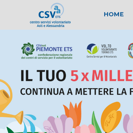
HOME
News
Area fiscale
Attività per gli E
News AL
Area l
New