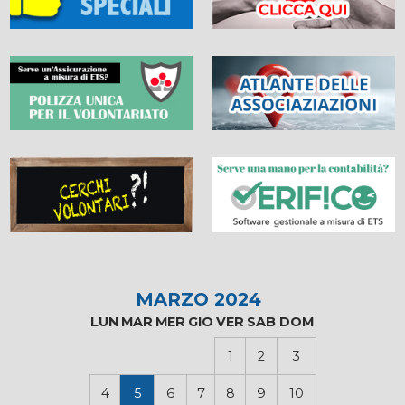
MARZO 2024
LUN
MAR
MER
GIO
VER
SAB
DOM
1
2
3
4
5
6
7
8
9
10