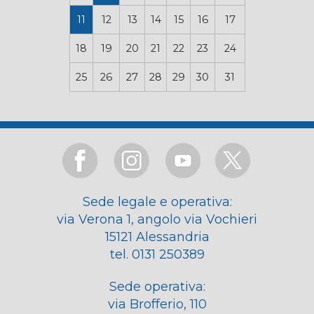
11
12
13
14
15
16
17
18
19
20
21
22
23
24
25
26
27
28
29
30
31
Sede legale e operativa:
via Verona 1, angolo via Vochieri
15121 Alessandria
tel. 0131 250389
Sede operativa:
via Brofferio, 110