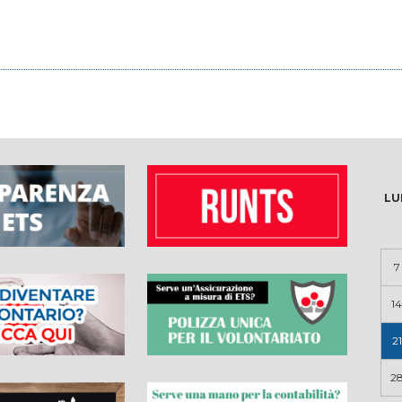
LU
7
14
21
2