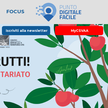
FOCUS
le
lo spreco
one
Rubrica La Stampa
Modulistica
Links utili
Iscriviti alla newsletter
MyCSVAA