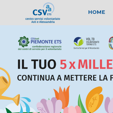
HOME
News
Area fiscale
Attività per gli E
News AL
Area l
New