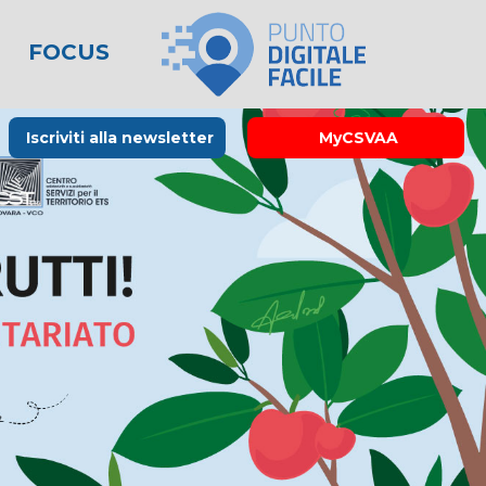
FOCUS
le
lo spreco
one
Rubrica La Stampa
Modulistica
Links utili
Iscriviti alla newsletter
MyCSVAA