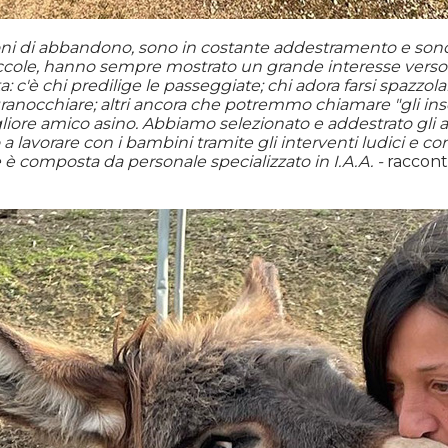
ioni di abbandono, sono in costante addestramento e sono s
occole, hanno sempre mostrato un grande interesse verso i 
ta: c'è chi predilige le passeggiate; chi adora farsi spazzo
granocchiare; altri ancora che potremmo chiamare "gli insep
gliore amico asino. Abbiamo selezionato e addestrato gli 
a lavorare con i bambini tramite gli interventi ludici e co
e è composta da personale specializzato in I.A.A. -
raccont