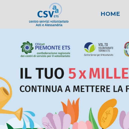
HOME
News
Area fiscale
Attività per gli E
News AL
Area l
New