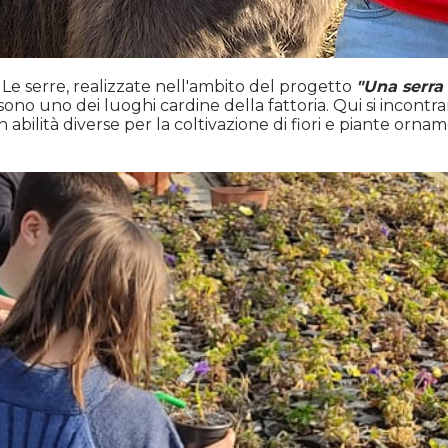
. Le serre, realizzate nell'ambito del progetto
"Una serra 
sono uno dei luoghi cardine della fattoria. Qui si incontr
bilità diverse per la coltivazione di fiori e piante ornam