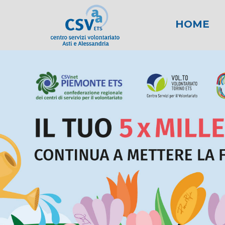
HOME
News
Area fiscale
Attività per gli E
News AL
Area l
New