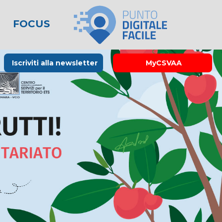
FOCUS
le
lo spreco
one
Rubrica La Stampa
Modulistica
Links utili
Iscriviti alla newsletter
MyCSVAA