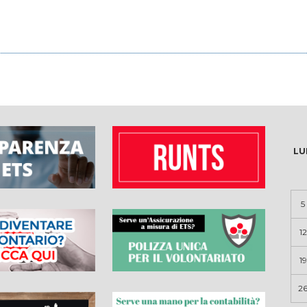
LU
5
12
19
2