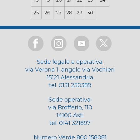
18
19
20
21
22
23
24
25
26
27
28
29
30
Sede legale e operativa:
via Verona 1, angolo via Vochieri
15121 Alessandria
tel. 0131 250389
Sede operativa:
via Brofferio, 110
14100 Asti
tel. 0141 321897
Numero Verde 800 158081