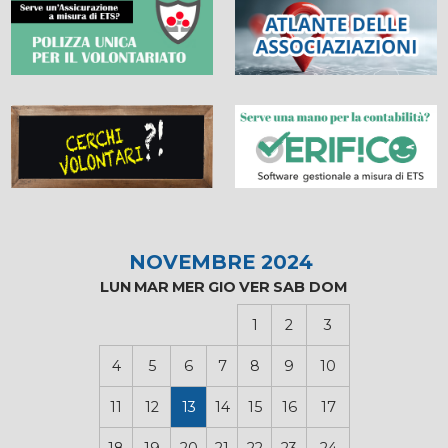
NOVEMBRE 2024
LUN
MAR
MER
GIO
VER
SAB
DOM
1
2
3
4
5
6
7
8
9
10
11
12
13
14
15
16
17