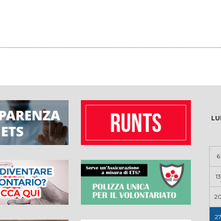
LU
6
13
2
2