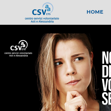
HOME
News
Area fiscale
Attività per gli E
News AL
Area l
New