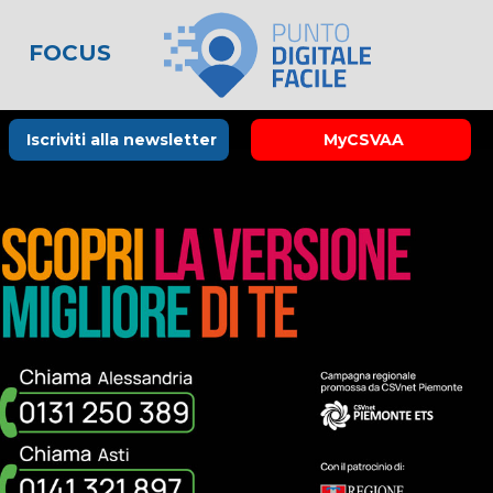
FOCUS
le
lo spreco
one
Rubrica La Stampa
Modulistica
Links utili
Iscriviti alla newsletter
MyCSVAA