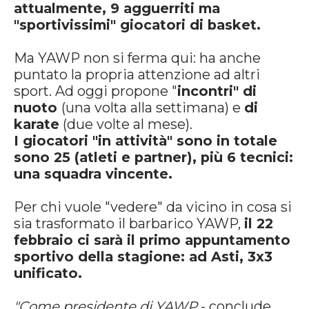
attualmente, 9 agguerriti ma
"sportivissimi" giocatori di basket.
Ma YAWP non si ferma qui: ha anche
puntato la propria attenzione ad altri
sport. Ad oggi propone "
incontri" di
nuoto
(una volta alla settimana) e
di
karate
(due volte al mese).
I giocatori "in attività" sono in totale
sono 25 (atleti e partner), più 6 tecnici:
una squadra vincente.
Per chi vuole "vedere" da vicino in cosa si
sia trasformato il barbarico YAWP,
il 22
febbraio ci sarà il primo appuntamento
sportivo della stagione: ad Asti, 3x3
unificato.
"Come presidente di YAWP
- conclude