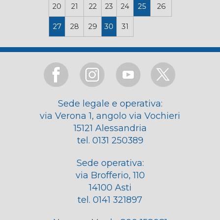
20
21
22
23
24
25
26
27
28
29
30
31
Sede legale e operativa:
via Verona 1, angolo via Vochieri
15121 Alessandria
tel. 0131 250389
Sede operativa:
via Brofferio, 110
14100 Asti
tel. 0141 321897