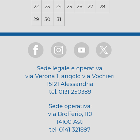
22
23
24
25
26
27
28
29
30
31
Sede legale e operativa:
via Verona 1, angolo via Vochieri
15121 Alessandria
tel. 0131 250389
Sede operativa:
via Brofferio, 110
14100 Asti
tel. 0141 321897