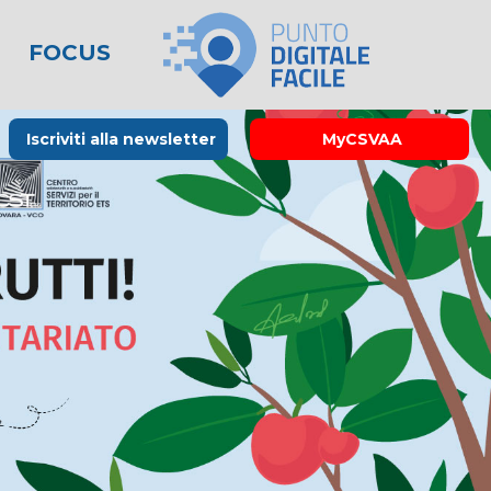
FOCUS
le
lo spreco
one
Rubrica La Stampa
Modulistica
Links utili
Iscriviti alla newsletter
MyCSVAA