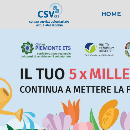
HOME
News
Area fiscale
Attività per gli E
News AL
Area l
New