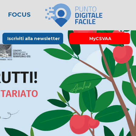
FOCUS
le
lo spreco
one
Rubrica La Stampa
Modulistica
Links utili
Iscriviti alla newsletter
MyCSVAA