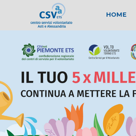
HOME
News
Area fiscale
Attività per gli E
News AL
Area l
New