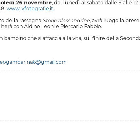
coledì 26 novembre
, dal lunedì al sabato dalle 9 alle 12
48;
www.jvfotografie.it
.
ito della rassegna
Storie alessandrine
, avrà luogo la prese
ogherà con Aldino Leoni e Piercarlo Fabbio.
 bambino che si affaccia alla vita, sul finire della Seco
eogambarina6@gmail.com
.