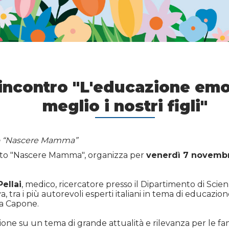
ncontro "L'educazione emo
meglio i nostri figli"
tto “Nascere Mamma”
etto "Nascere Mamma", organizza per
venerdì 7 novemb
Pellai
, medico, ricercatore presso il Dipartimento di Scie
a, tra i più autorevoli esperti italiani in tema di educazi
ca Capone.
sione su un tema di grande attualità e rilevanza per le fa