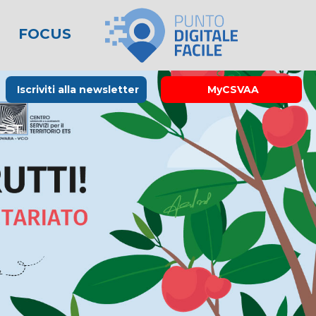
FOCUS
le
lo spreco
one
Rubrica La Stampa
Modulistica
Links utili
Iscriviti alla newsletter
MyCSVAA