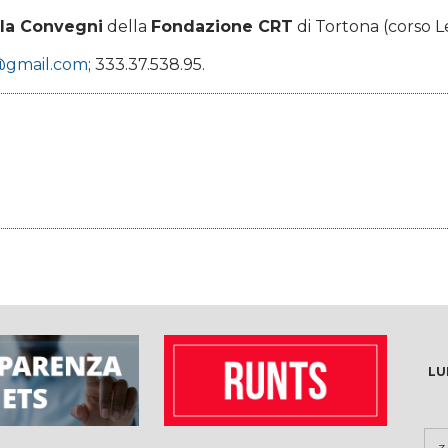
la Convegni
della
Fondazione CRT
di Tortona (corso Le
@gmail.com
; 333.37.538.95.
LU