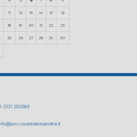
4
5
6
7
8
9
0
11
12
13
14
15
16
18
19
20
21
22
23
4
25
26
27
28
29
30
el. 0131 250389
nfo@pec.csvastialessandria.it