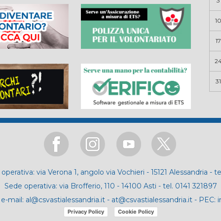
3
1
17
2
31
operativa: via Verona 1, angolo via Vochieri - 15121 Alessandria - t
Sede operativa: via Brofferio, 110 - 14100 Asti - tel. 0141 321897
e-mail:
al@csvastialessandria.it
-
at@csvastialessandria.it
- PEC:
i
Privacy Policy
Cookie Policy