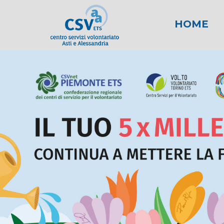
HOME
News
Area fiscale
Attività per gli E
News AL
Area l
New