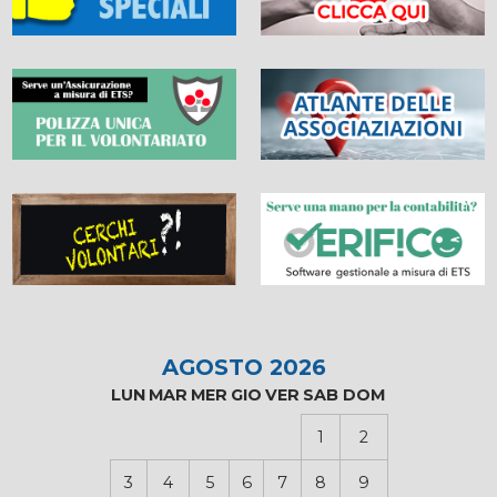
AGOSTO 2026
LUN
MAR
MER
GIO
VER
SAB
DOM
1
2
3
4
5
6
7
8
9