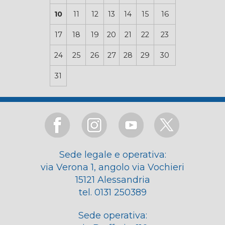
10
11
12
13
14
15
16
17
18
19
20
21
22
23
24
25
26
27
28
29
30
31
Sede legale e operativa:
via Verona 1, angolo via Vochieri
15121 Alessandria
tel. 0131 250389
Sede operativa: