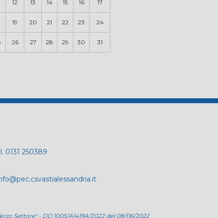
12
13
14
15
16
17
19
20
21
22
23
24
5
26
27
28
29
30
31
el. 0131 250389
nfo@pec.csvastialessandria.it
del Terzo Settore" - DD 1005/A1419A/2022 del 08/06/2022