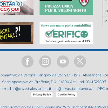
11
18
2
operativa: via Verona 1, angolo via Vochieri - 15121 Alessandria - t
Sede operativa: via Brofferio, 110 - 14100 Asti - tel. 0141 321897
e-mail:
al@csvastialessandria.it
-
at@csvastialessandria.it
- PEC:
i
Privacy Policy
Cookie Policy
i effetti dell'art. 22 DLgs 117/2017, iscritto al RUNTS - sezione g) "Altri Enti 