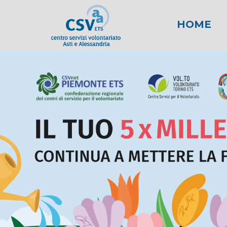
HOME
News
Area fiscale
Attività per gli E
News AL
Area l
New