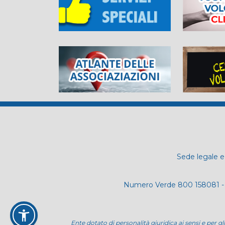
Sede legale e 
Numero Verde 800 158081 - 
Ente dotato di personalità giuridica ai sensi e per gl