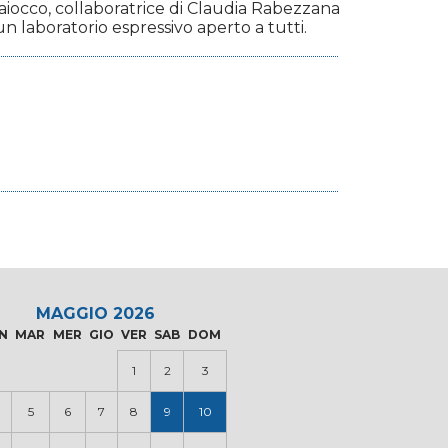
 Maiocco, collaboratrice di Claudia Rabezzana
un laboratorio espressivo aperto a tutti.
MAGGIO 2026
N
MAR
MER
GIO
VER
SAB
DOM
1
2
3
5
6
7
8
9
10