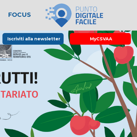
FOCUS
le
lo spreco
one
Rubrica La Stampa
Modulistica
Links utili
Iscriviti alla newsletter
MyCSVAA