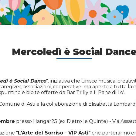
Mercoledì è Social Danc
edì è Social Dance
", iniziativa che unisce musica, creativ
 caregiver, associazioni, cooperative, ma aperto a tutta la
untino e bibite offerte da Bar Trilly e Il Pane di Lo'.
el Comune di Asti e la collaborazione di Elisabetta Lombard
cembre
presso Hangar25 (ex Dietro le Quinte) - Via Assauto 5
azione "
L'Arte del Sorriso - VIP Asti"
che porteranno ener