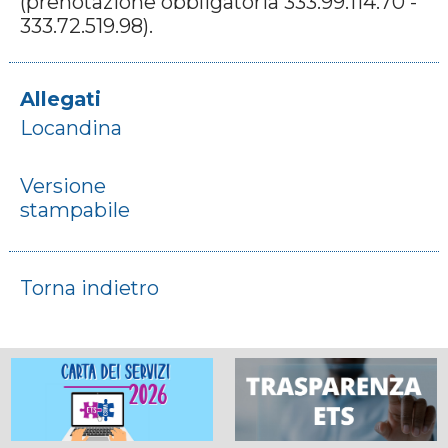
(prenotazione obbligatoria 333.99.114.70 -
333.72.519.98).
Allegati
Locandina
Versione
stampabile
Torna indietro