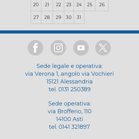
20
21
22
23
24
25
26
27
28
29
30
31
Sede legale e operativa:
via Verona 1, angolo via Vochieri
15121 Alessandria
tel. 0131 250389
Sede operativa:
via Brofferio, 110
14100 Asti
tel. 0141 321897