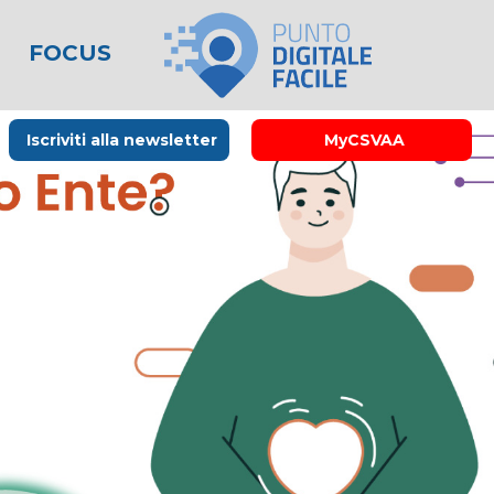
FOCUS
le
lo spreco
one
Rubrica La Stampa
Modulistica
Links utili
Iscriviti alla newsletter
MyCSVAA