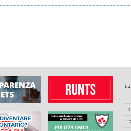
LU
3
1