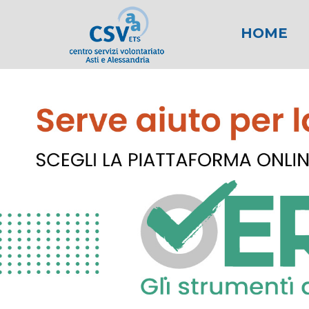
HOME
News
Area fiscale
Attività per gli E
News AL
Area l
New