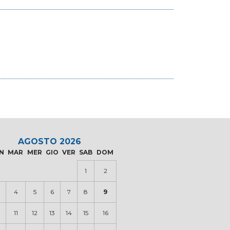
AGOSTO 2026
N
MAR
MER
GIO
VER
SAB
DOM
1
2
4
5
6
7
8
9
0
11
12
13
14
15
16