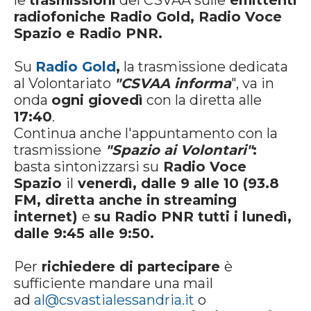
le
trasmissioni
del CSVAA sulle
emittenti
radiofoniche Radio Gold, Radio Voce
Spazio e Radio PNR.
Su
Radio Gold
,
la trasmissione dedicata
al Volontariato
"CSVAA informa
", va in
onda
ogni giovedì
con la diretta alle
17:40
.
Continua anche l'appuntamento con la
trasmissione
"Spazio ai Volontari"
:
basta sintonizzarsi su
Radio Voce
Spazio
il
venerdì, dalle 9 alle 10 (93.8
FM, diretta anche in streaming
internet)
e
su Radio PNR tutti i lunedì,
dalle 9:45 alle 9:50.
Per
richiedere di partecipare
è
sufficiente mandare una mail
ad
al@csvastialessandria.it
o