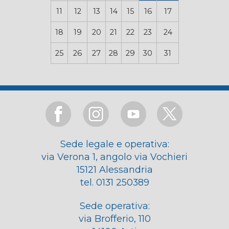
11
12
13
14
15
16
17
18
19
20
21
22
23
24
25
26
27
28
29
30
31
Sede legale e operativa:
via Verona 1, angolo via Vochieri
15121 Alessandria
tel. 0131 250389
Sede operativa:
via Brofferio, 110