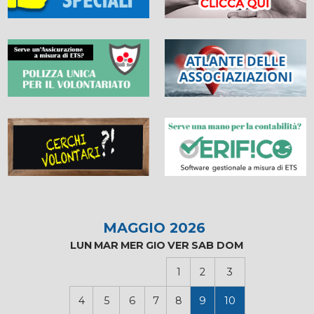
MAGGIO 2026
LUN
MAR
MER
GIO
VER
SAB
DOM
1
2
3
4
5
6
7
8
9
10