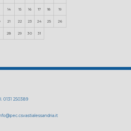
14
15
16
17
18
19
0
21
22
23
24
25
26
7
28
29
30
31
el. 0131 250389
nfo@pec.csvastialessandria.it