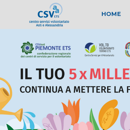
HOME
News
Area fiscale
Attività per gli E
News AL
Area l
New