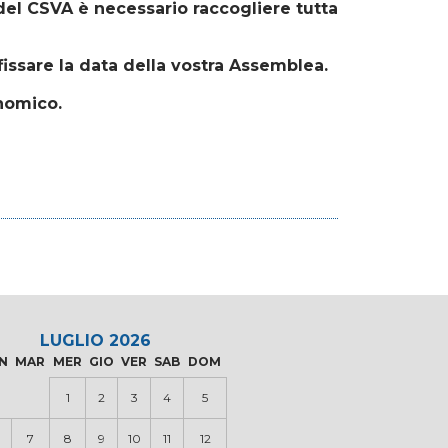
del CSVA è necessario raccogliere tutta
fissare la data della vostra Assemblea.
nomico.
LUGLIO 2026
N
MAR
MER
GIO
VER
SAB
DOM
1
2
3
4
5
7
8
9
10
11
12