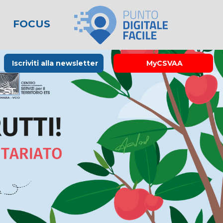
FOCUS
le
lo spreco
one
Rubrica La Stampa
Modulistica
Links utili
Iscriviti alla newsletter
MyCSVAA