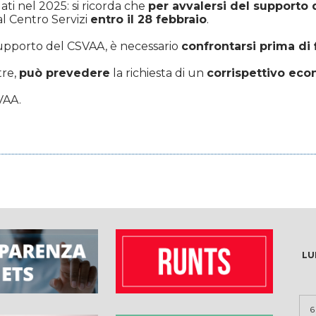
ti nel 2025: si ricorda che
per avvalersi del supporto 
l Centro Servizi
entro il 28 febbraio
.
supporto del CSVAA, è necessario
confrontarsi prima di 
tre,
può prevedere
la richiesta di un
corrispettivo eco
VAA.
LU
6