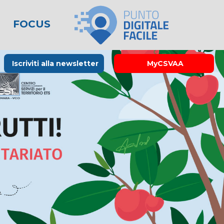
FOCUS
le
lo spreco
one
Rubrica La Stampa
Modulistica
Links utili
Iscriviti alla newsletter
MyCSVAA