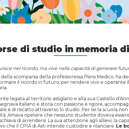
orse di studio in memoria d
urisce nel ricordo, ma vive nella capacità di generare fut
io della scomparsa della professoressa Piera Medico, ha deci
ormare il ricordo in futuro, per rendere vivo e operante i
ana.
 legata al territorio astigiano e alla sua Castello d'Ann
sti insegnava italiano e storia con passione e rigore, acco
ale e di riscatto attraverso lo studio. Per lei la scuola no
lità. Amava ripetere che nessuno studente doveva essere 
rischiava di arrendersi. La sua attenzione agli allievi, la cap
che il CPIA di Asti intende custodire e rilanciare.
Le bo