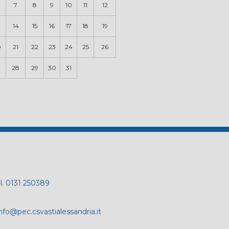
7
8
9
10
11
12
14
15
16
17
18
19
0
21
22
23
24
25
26
7
28
29
30
31
el. 0131 250389
nfo@pec.csvastialessandria.it