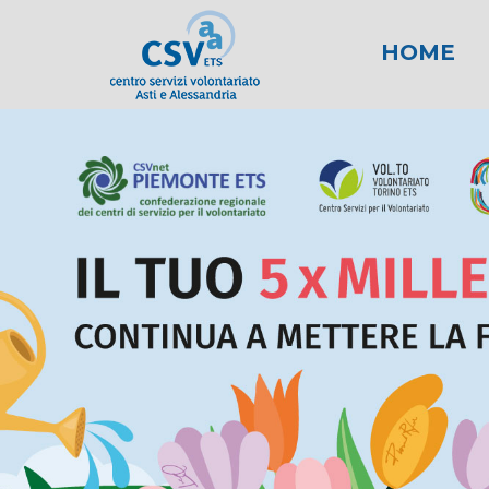
HOME
News
Area fiscale
Attività per gli E
News AL
Area l
New