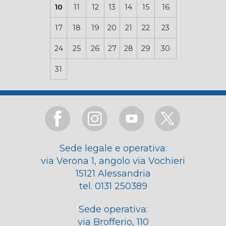
10
11
12
13
14
15
16
17
18
19
20
21
22
23
24
25
26
27
28
29
30
31
Sede legale e operativa:
via Verona 1, angolo via Vochieri
15121 Alessandria
tel. 0131 250389
Sede operativa:
via Brofferio, 110