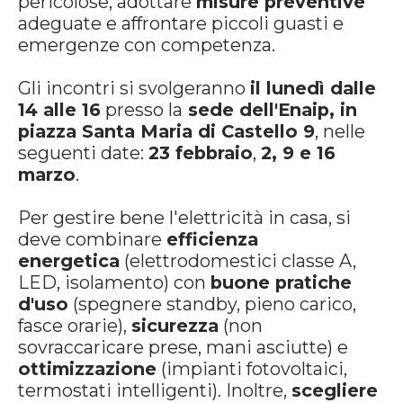
pericolose, adottare
misure preventive
adeguate e affrontare piccoli guasti e
emergenze con competenza.
Gli incontri si svolgeranno
il lunedì dalle
14 alle 16
presso la
sede dell'Enaip, in
piazza Santa Maria di Castello 9
, nelle
seguenti date:
23 febbraio
,
2, 9 e 16
marzo
.
Per gestire bene l'elettricità in casa, si
deve combinare
efficienza
energetica
(elettrodomestici classe A,
LED, isolamento) con
buone pratiche
d'uso
(spegnere standby, pieno carico,
fasce orarie),
sicurezza
(non
sovraccaricare prese, mani asciutte) e
ottimizzazione
(impianti fotovoltaici,
termostati intelligenti). Inoltre,
scegliere