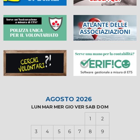
AGOSTO 2026
LUN
MAR
MER
GIO
VER
SAB
DOM
1
2
3
4
5
6
7
8
9