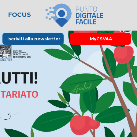
FOCUS
le
lo spreco
one
Rubrica La Stampa
Modulistica
Links utili
Iscriviti alla newsletter
MyCSVAA