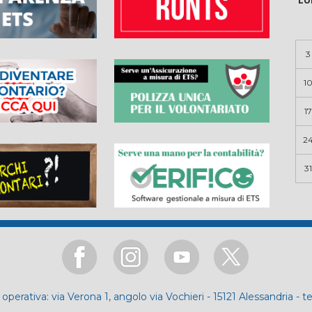
LU
3
1
17
2
31
operativa: via Verona 1, angolo via Vochieri - 15121 Alessandria - t