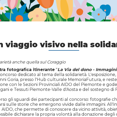
 viaggio visivo nella solida
idarietà anche quella sul Coraggio
ra fotografica itinerante
"
La Via del dono - Immagini 
ncorso dedicato al tema della solidarietà. L'esposizione,
anni Goria, presso l'Hub culturale MemoriaFutura, e rest
azione con le Sezioni Provinciali AIDO del Piemonte e go
Organi e Tessuti Piemonte-Valle d'Aosta e del sostegno di 
so gli sguardi dei partecipanti al concorso: fotografie ch
rmarsi sulle storie che emergono vivide dalle immagini. All
AIDO, che permette di conoscere da vicino attività, obiet
ssibile dichiarare la propria volontà alla donazione degli 