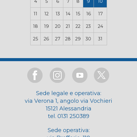
4
5
6
7
8
9
10
11
12
13
14
15
16
17
18
19
20
21
22
23
24
25
26
27
28
29
30
31
Sede legale e operativa:
via Verona 1, angolo via Vochieri
15121 Alessandria
tel. 0131 250389
Sede operativa: