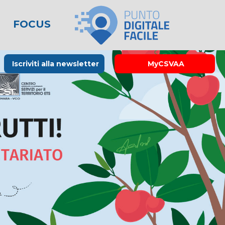
FOCUS
le
lo spreco
one
Rubrica La Stampa
Modulistica
Links utili
Iscriviti alla newsletter
MyCSVAA