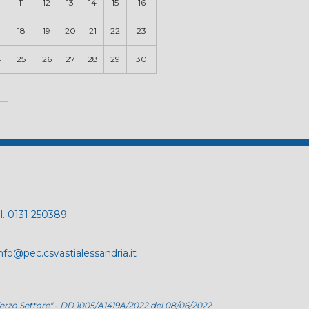
0
11
12
13
14
15
16
18
19
20
21
22
23
4
25
26
27
28
29
30
el. 0131 250389
nfo@pec.csvastialessandria.it
del Terzo Settore" - DD 1005/A1419A/2022 del 08/06/2022