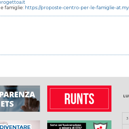
progettoa.it
e famiglie:
https://proposte-centro-per-le-famiglie-at.my.
LU
3