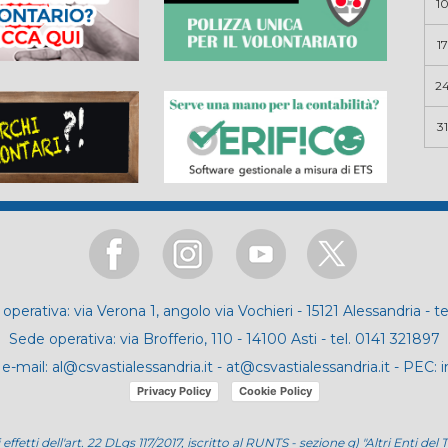
1
17
2
31
operativa: via Verona 1, angolo via Vochieri - 15121 Alessandria - t
Sede operativa: via Brofferio, 110 - 14100 Asti - tel. 0141 321897
e-mail:
al@csvastialessandria.it
-
at@csvastialessandria.it
- PEC:
i
Privacy Policy
Cookie Policy
i effetti dell'art. 22 DLgs 117/2017, iscritto al RUNTS - sezione g) "Altri Enti 