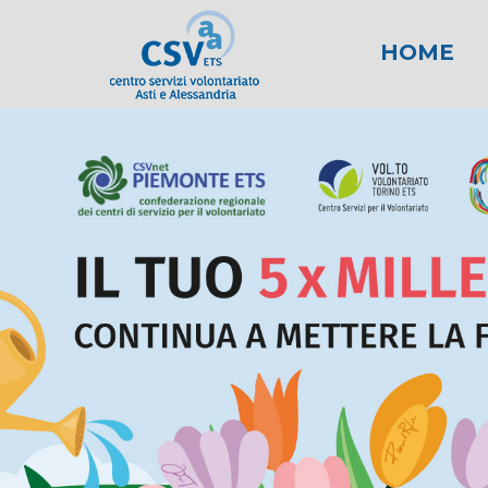
HOME
News
Area fiscale
Attività per gli E
News AL
Area l
New