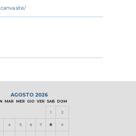
canva.site/
AGOSTO 2026
N
MAR
MER
GIO
VER
SAB
DOM
1
2
4
5
6
7
8
9