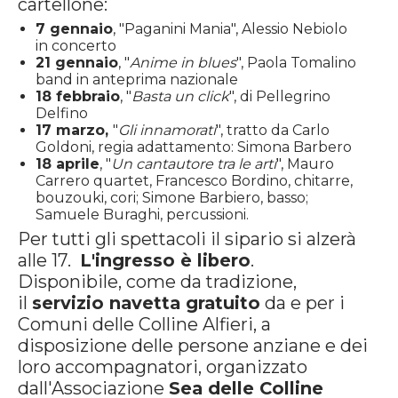
cartellone:
7 gennaio
, "Paganini Mania", Alessio Nebiolo
in concerto
21 gennaio
, "
Anime in blues
", Paola Tomalino
band in anteprima nazionale
18 febbraio
, "
Basta un click
", di Pellegrino
Delfino
17 marzo,
"
Gli innamorati
", tratto da Carlo
Goldoni, regia adattamento: Simona Barbero
18 aprile
, "
Un cantautore tra le arti
", Mauro
Carrero quartet, Francesco Bordino, chitarre,
bouzouki, cori; Simone Barbiero, basso;
Samuele Buraghi, percussioni.
Per tutti gli spettacoli il sipario si alzerà
alle 17.
L'ingresso è libero
.
Disponibile, come da tradizione,
il
servizio navetta gratuito
da e per i
Comuni delle Colline Alfieri, a
disposizione delle persone anziane e dei
loro accompagnatori, organizzato
dall'Associazione
Sea delle Colline