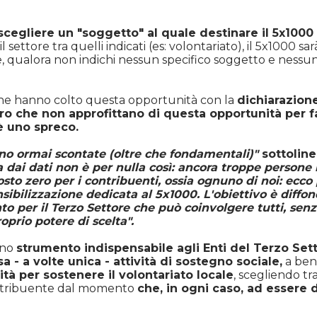
scegliere un "soggetto" al quale destinare il 5x1000 
l settore tra quelli indicati (es: volontariato), il 5x1000 sa
e, qualora non indichi nessun specifico soggetto e nessun 
che hanno colto questa opportunità con la
dichiarazione
oro che non approfittano di questa opportunità per 
è uno spreco.
ano ormai scontate (oltre che fondamentali)"
sottolin
 dai dati non è per nulla così: ancora troppe person
 costo zero per i contribuenti, ossia ognuno di noi: ec
bilizzazione dedicata al 5x1000. L'obiettivo è diffon
to per il Terzo Settore che può coinvolgere tutti, sen
prio potere di scelta".
 uno
strumento indispensabile agli Enti del Terzo Sett
 - a volte unica - attività di sostegno sociale,
a bene
tà per sostenere il volontariato locale
, scegliendo tr
contribuente dal momento
che, in ogni caso, ad essere 