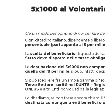
5x1000 al Volontari
C’è un modo per ognuno di noi per fare de
Ogni cittadino italiano, dipendente o libero
percentuale (pari appunto al 5 per mille
La
scelta del beneficiario
di questa donaz
Stato deve disporre delle tasse obblig
La
destinazione del 5x1000
non compor
quella dell'8 per mille
: si può, infatti, d
Si può scegliere fra un'ampia gamma di "so
Terzo Settore iscritti nel RUNTS - Regi
ONLUS
e altri Enti individuati dalla legislaz
Lo ribadiamo, se non fosse ancora chiaro: il
destinata comunque a enti benefici o o