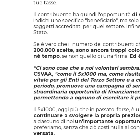
tue tasse.
Il contribuente ha quindi l'opportunità
di 
indichi uno specifico "beneficiario", ma solo i
soggetti accreditati per quel settore. Infin
Stato.
Se è vero che il numero dei contribuenti 
200.000 scelte, sono ancora troppi col
né tempo
, se non quello di una firma.
Ed 
"Ci sono cose che a noi volontari sembr
CSVAA,
"come il 5x1000 ma, come risulta
vitale per gli Enti del Terzo Settore e a
periodo, promuove una campagna di sensi
straordinaria opportunità di finanziamen
permettendo a ognuno di esercitare il pro
Il 5x1000, oggi più che in passato, forse, è
continuare a svolgere la propria preziosa
a ciascuno di noi
un'importante opportuni
preferiamo, senza che ciò costi nulla al 
versata.