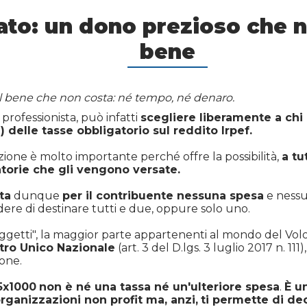
ato: un dono prezioso che no
bene
l bene che non costa: né tempo, né denaro.
 professionista, può infatti
scegliere liberamente a chi 
) delle tasse obbligatorio sul reddito Irpef.
ione è molto importante perché offre la possibilità,
a tu
atorie che gli vengono versate.
ta
dunque
per il contribuente nessuna spesa
e nessu
ecidere di destinare tutti e due, oppure solo uno.
ggetti", la maggior parte appartenenti al mondo del Volo
stro Unico Nazionale
(art. 3 del D.lgs. 3 luglio 2017 n. 111)
ione.
5x1000
non è né una tassa né un'ulteriore spesa
.
È u
rganizzazioni non profit ma, anzi,
ti permette di de