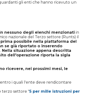
riguardanti gli enti che hanno ricevuto un
n nessuno degli elenchi menzionati
in
ico nazionale del Terzo settore (Runts) il
 prima possibile nella piattaforma del
ban se già riportato o inserendo
o.
Nella situazione appena descritta
to dell'operazione riporta la sigla
no ricevere, nei prossimi mesi, le
 entro i quali l'ente deve rendicontare
 terzo settore "
5 per mille istruzioni per