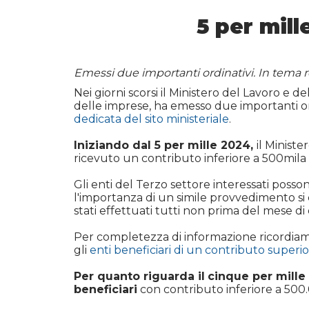
5 per mill
Emessi due importanti ordinativi. In tema 
Nei giorni scorsi il Ministero del Lavoro e d
delle imprese, ha emesso due importanti ord
dedicata del sito ministeriale
.
Iniziando dal 5 per mille 2024,
il Minist
ricevuto un contributo inferiore a 500mila e
Gli enti del Terzo settore interessati posson
l'importanza di un simile provvedimento si
stati effettuati tutti non prima del mese d
Per completezza di informazione ricordiamo 
gli
enti beneficiari di un contributo superi
Per quanto riguarda il
cinque per mille
beneficiari
con contributo inferiore a 500