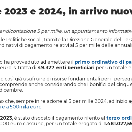
e 2023 e 2024, in arrivo nu
rendicontazione 5 per mille, un appuntamento informativo
elle Politiche sociali, tramite la Direzione Generale del Te
inativi di pagamento relativi al 5 per mille delle annual
ero ha provveduto ad emettere il
primo ordinativo di 
uro: si tratta di
49.327 enti beneficiari
per un totale e
o così già usufruire di risorse fondamentali per il persegui
 comprende anche considerando che i bonifici del cinque
i dicembre.
che, sempre in relazione al 5 per mille 2024, ad inizio 
ore a 500mila euro
.
 2023
, è stato disposto il pagamento riferito al
terzo ord
.000 euro ciascuno, per un totale erogato di
1.481.027,5