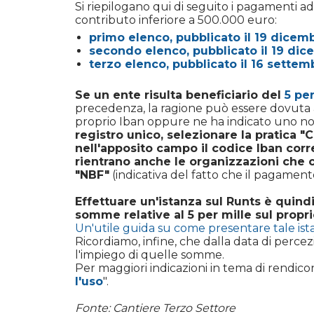
Si riepilogano qui di seguito i pagamenti a
contributo inferiore a 500.000 euro:
primo elenco, pubblicato il 19 dicem
secondo elenco, pubblicato il 19 di
terzo elenco, pubblicato il 16 settem
Se un ente risulta beneficiario del
5 pe
precedenza, la ragione può essere dovuta a
proprio Iban oppure ne ha indicato uno no
registro unico, selezionare la pratica "
nell'apposito campo il codice Iban corr
rientrano anche le organizzazioni che co
"NBF"
(indicativa del fatto che il pagamen
Effettuare un'istanza sul Runts è quind
somme relative al 5 per mille sul propr
Un'utile guida su come presentare tale ist
Ricordiamo, infine, che dalla data di perce
l'impiego di quelle somme.
Per maggiori indicazioni in tema di rendico
l'uso
".
Fonte: Cantiere Terzo Settore