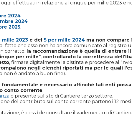
d oggi effettuati in relazione al cinque per mille 2023 e 
bre 2024
;
cembre 2024
;
bre 2025
.
r mille 2023
e del
5 per mille 2024
ma non compare i
l fatto che esso non ha ancora comunicato al registro un
n corretto:
la raccomandazione è quella di entrare il
Cinque per mille", controllando la correttezza dell'I
etto
, firmare digitalmente la distinta e procedere all'invi
mpaiono negli elenchi riportati ma per le quali l'esi
to non è andato a buon fine).
i fondamentale e necessario affinché tali enti possa
io conto corrente
.
anza
è presente sul sito di Cantiere terzo settore.
zione del contributo sul conto corrente partono i 12 mesi
ntazione, è possibile consultare il vademecum di Cantiere