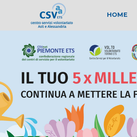
HOME
News
Area fiscale
Attività per gli E
News AL
Area l
New