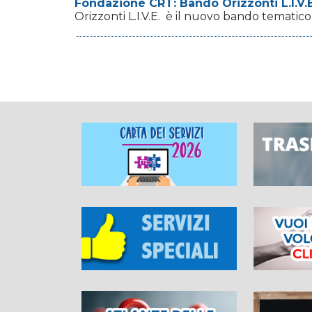
Fondazione CRT: Bando Orizzonti L.I.V.E
Orizzonti L.I.V.E. è il nuovo bando tematico