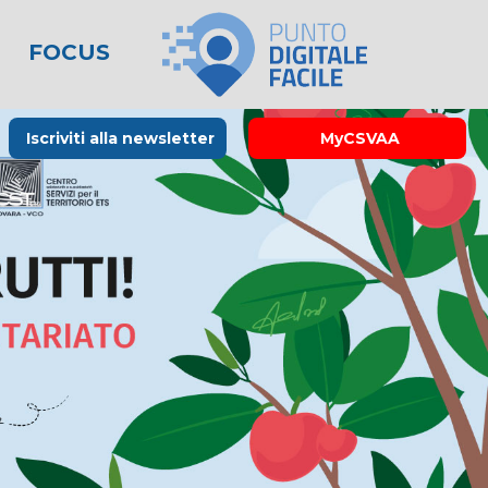
FOCUS
le
lo spreco
one
Rubrica La Stampa
Modulistica
Links utili
Iscriviti alla newsletter
MyCSVAA