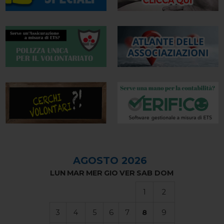
AGOSTO 2026
LUN
MAR
MER
GIO
VER
SAB
DOM
1
2
3
4
5
6
7
8
9