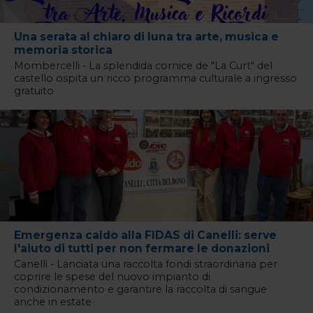
Una serata al chiaro di luna tra arte, musica e
memoria storica
Mombercelli - La splendida cornice de "La Curt" del
castello ospita un ricco programma culturale a ingresso
gratuito
Emergenza caldo alla FIDAS di Canelli: serve
l'aiuto di tutti per non fermare le donazioni
Canelli - Lanciata una raccolta fondi straordinaria per
coprire le spese del nuovo impianto di
condizionamento e garantire la raccolta di sangue
anche in estate