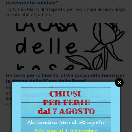
movimento solidale"
Tortona - Piano di trasporto per avvicinare al capoluogo
i centri abitati periferici
Un'auto per la libertà: al via la raccolta fondi per
le donne della "Casa delle Rose"
Moncalvo - L'Associazione Rinascita Odv lancia un
appello su GoFundMe per donare mobilità e
autonomia alle ospiti della struttura di accoglienza
confiscata alla mafia