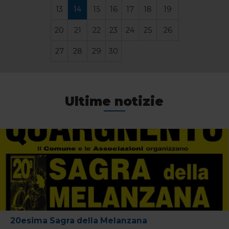
13
14
15
16
17
18
19
20
21
22
23
24
25
26
27
28
29
30
Ultime notizie
20esima Sagra della Melanzana