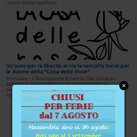
i centri abitati periferici
Un'auto per la libertà: al via la raccolta fondi per
le donne della "Casa delle Rose"
Moncalvo - L'Associazione Rinascita Odv lancia un
appello su GoFundMe per donare mobilità e
autonomia alle ospiti della struttura di accoglienza
confiscata alla mafia