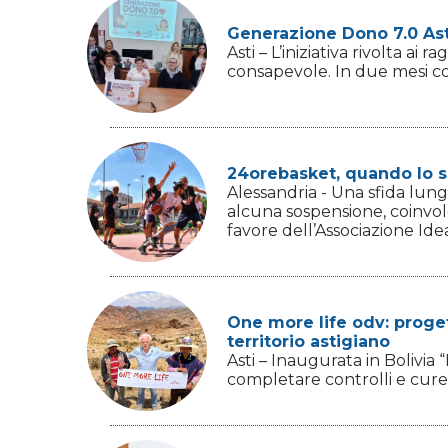
Generazione Dono 7.0 Asti
Asti – L’iniziativa rivolta ai
consapevole. In due mesi coin
24orebasket, quando lo sp
Alessandria - Una sfida lung
alcuna sospensione, coinvolg
favore dell’Associazione Idea
One more life odv: progett
territorio astigiano
Asti – Inaugurata in Bolivi
completare controlli e cure