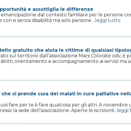
portunità e assottiglia le differenze
emancipazione dal contesto familiare per le persone con d
con e senza disabilità ma solo persone ...
leggi tutto
llo gratuito che aiuta le vittime di qualsiasi tipologi
rato sul territorio dall’associazione Mani Colorate odv, è 
ui diritti, orientamento e accompagnamento ai servizi ma 
che si prende cura dei malati in cure palliative nella
 puoi fare per te è fare qualcosa per gli altri. A novembre
esso la sede dell’associazione. Aperte le iscrizioni!...
leggi 