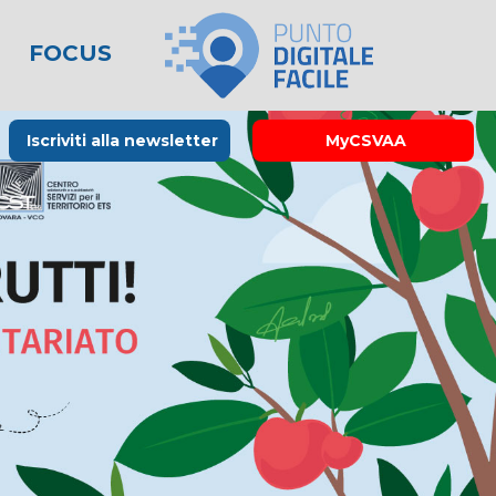
FOCUS
le
lo spreco
one
Rubrica La Stampa
Modulistica
Links utili
Iscriviti alla newsletter
MyCSVAA