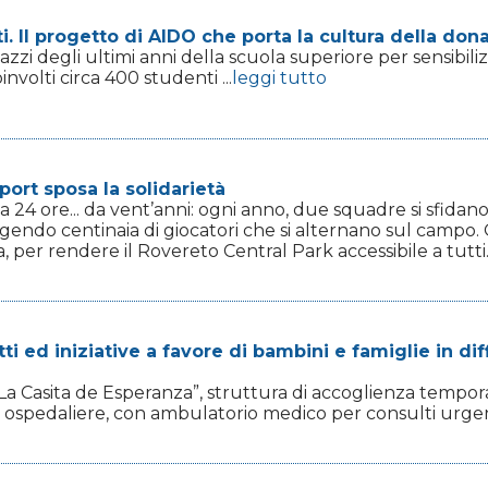
. Il progetto di AIDO che porta la cultura della don
 ragazzi degli ultimi anni della scuola superiore per sensib
volti circa 400 studenti ...
leggi tutto
ort sposa la solidarietà
a 24 ore... da vent’anni: ogni anno, due squadre si sfida
endo centinaia di giocatori che si alternano sul campo. Qu
, per rendere il Rovereto Central Park accessibile a tutti..
i ed iniziative a favore di bambini e famiglie in diff
a “La Casita de Esperanza”, struttura di accoglienza tem
 ospedaliere, con ambulatorio medico per consulti urgenti