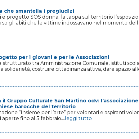
a che smantella i pregiudizi
i e progetto SOS donna, fa tappa sul territorio l’esposizio
rso gli abiti che le vittime indossavano nel momento dell’
ogetto per i giovani e per le Associazioni
 strutturato tra Amministrazione Comunale, istituti scolas
solidarietà, costruire cittadinanza attiva, dare spazio al
n il Gruppo Culturale San Martino odv: l'associazion
chiese barocche del territorio
ormazione “Insieme per l’arte” per volontari e aspiranti volo
i aperte fino al 5 febbraio....
leggi tutto