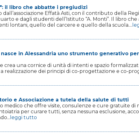
 il libro che abbatte i pregiudizi
dall’associazione Effatà Asti, con il contributo della Re
uarto e dagli studenti dell’Istituto “A. Monti”. Il libro che
ti lontani, quello del carcere e quello della scuola....
le
e: nasce in Alessandria uno strumento generativo pe
 crea una cornice di unità di intenti e spazio formalizza
r la realizzazione dei principi di co-progettazione e co-pr
rio e Associazione a tutela della salute di tutti
 medico che offre visite, consulenze e cure gratuite di m
ntoiatria per curare tutti, senza nessuna esclusione, acc
do...
leggi tutto