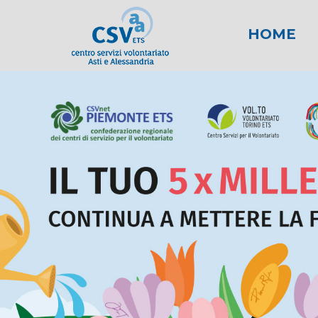
HOME
News
Area fiscale
Attività per gli E
News AL
Area l
New