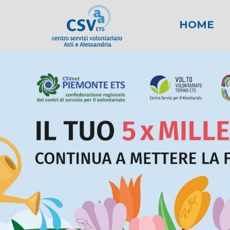
HOME
News
Area fiscale
Attività per gli E
News AL
Area l
New