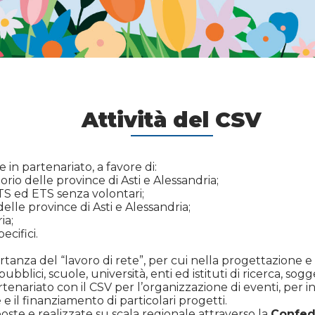
Attività del CSV
e in partenariato, a favore di:
torio delle province di Asti e Alessandria;
ETS ed ETS senza volontari;
 delle province di Asti e Alessandria;
ia;
cifici.
anza del “lavoro di rete”, per cui nella progettazione e r
ubblici, scuole, università, enti ed istituti di ricerca, sogge
enariato con il CSV per l’organizzazione di eventi, per iniz
 e il finanziamento di particolari progetti.
te e realizzate su scala regionale attraverso la
Confed