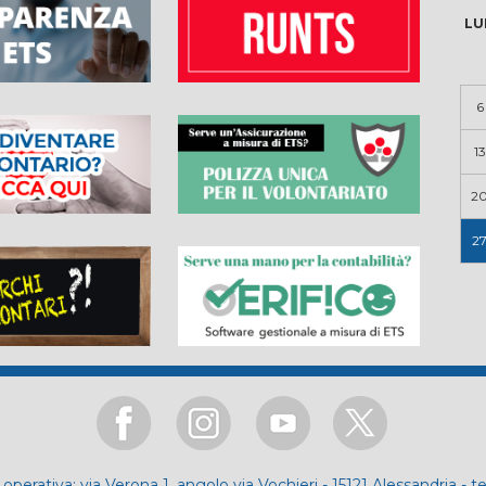
LU
6
13
2
2
operativa: via Verona 1, angolo via Vochieri - 15121 Alessandria - t