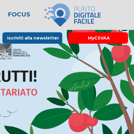
FOCUS
le
lo spreco
one
Rubrica La Stampa
Modulistica
Links utili
Iscriviti alla newsletter
MyCSVAA