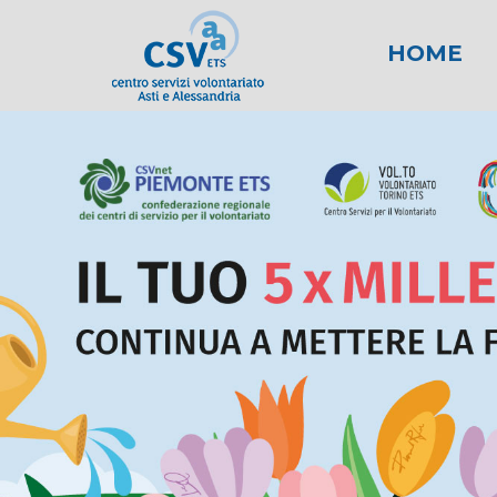
HOME
News
Area fiscale
Attività per gli E
News AL
Area l
New