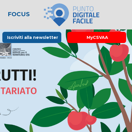
FOCUS
le
lo spreco
one
Rubrica La Stampa
Modulistica
Links utili
Iscriviti alla newsletter
MyCSVAA