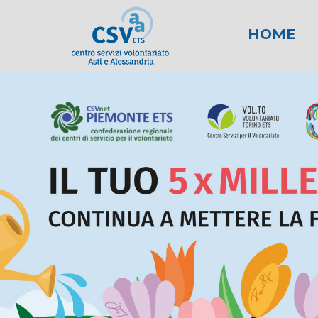
HOME
News
Area fiscale
Attività per gli E
News AL
Area l
New