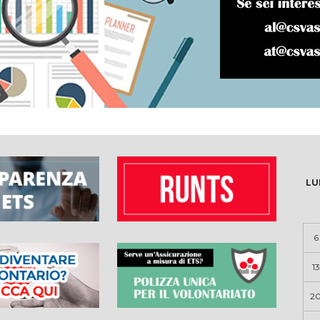
LU
6
13
2