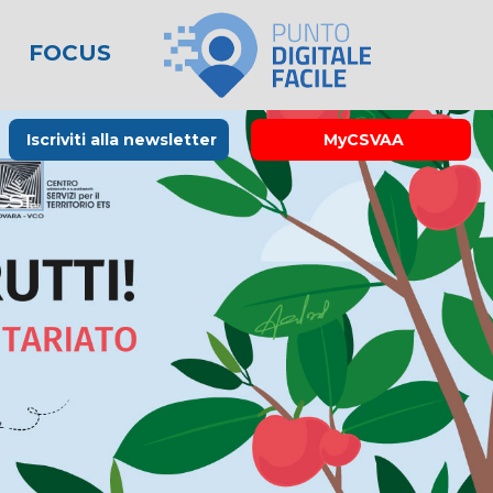
FOCUS
le
lo spreco
one
Rubrica La Stampa
Modulistica
Links utili
Iscriviti alla newsletter
MyCSVAA